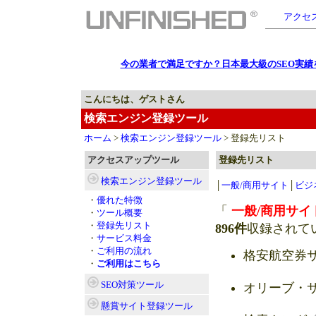
アクセス
今の業者で満足ですか？日本最大級のSEO実績を
こんにちは、ゲストさん
検索エンジン登録ツール
ホーム
>
検索エンジン登録ツール
> 登録先リスト
アクセスアップツール
登録先リスト
検索エンジン登録
ツール
│
一般/商用サイト
│
ビジ
・
優れた特徴
「
一般/商用サイ
・
ツール概要
・
登録先リスト
896件
収録されて
・
サービス料金
・
ご利用の流れ
格安航空券
・
ご利用はこちら
SEO対策
ツール
オリーブ・
懸賞サイト登録
ツール