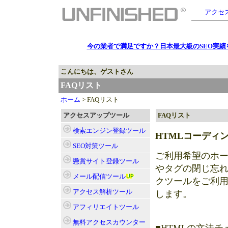
アクセス
今の業者で満足ですか？日本最大級のSEO実績を
こんにちは、ゲストさん
FAQリスト
ホーム
> FAQリスト
アクセスアップツール
FAQリスト
検索エンジン登録
ツール
HTMLコーディ
SEO対策
ツール
ご利用希望のホー
懸賞サイト登録
ツール
やタグの閉じ忘
メール配信
ツール
クツールをご利
アクセス解析
ツール
します。
アフィリエイト
ツール
無料アクセスカウンター
■HTMLの文法チ